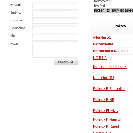
Email:
*
Jméno:
Přijmení:
Název
Společnost:
Město:
Alferklin 51
Pozn.:
Beizentfetter
Beizinhibitor Konzentra
HC 54-2
Korrosionsinhibitor K
Nabudur 158
Polinox B Badbeize
Polinox B NF
Polinox FL Aktiv
Polinox P Normal
Polinox P Rapid