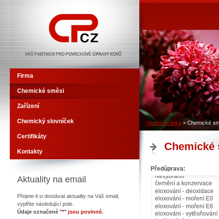
CHEMO-PHOS CZ
Firma
Chemické směsi
Zařízení
Chemický slovníček
Hlavní stránka
>
Chemické sm
Certifikáty
Chemické 
Kontakty
Předúprava:
Aktuality na email
Přejete-li si dostávat aktuality na Váš email,
vyplňte následující pole.
Údaje označené "
*
"
jsou povinné
.