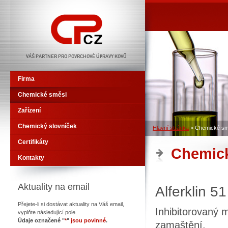
CHEMO-PHOS CZ
Firma
Chemické směsi
Zařízení
Chemický slovníček
Hlavní stránka
>
Chemické sm
Certifikáty
Chemic
Kontakty
Aktuality na email
Alferklin 51
Přejete-li si dostávat aktuality na Váš email,
Inhibitorovaný m
vyplňte následující pole.
Údaje označené "
*
"
jsou povinné
.
zamaštění.