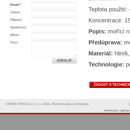
Email:
*
Teplota použití
Jméno:
Koncentrace: 1
Přijmení:
Společnost:
Popis:
mořící r
Město:
Předúprava:
mo
Pozn.:
Materiál:
hliník
Technologie:
p
CHEMO-PHOS CZ, s.r.o. 2016, Všechna práva vyhrazena
Administraci zajišťuj