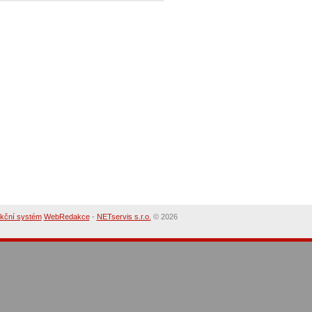
kční systém
WebRedakce
-
NETservis s.r.o.
© 2026