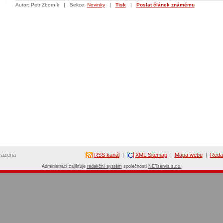
Autor: Petr Zborník
|
Sekce:
Novinky
|
Tisk
|
Poslat článek známému
hrazena
RSS kanál
|
XML Sitemap
|
Mapa webu
|
Reda
Administraci zajišťuje
redakční systém
společnosti
NETservis s.r.o.