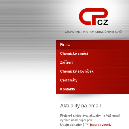
CHEMO-PHOS CZ
Firma
Chemické směsi
Zařízení
Chemický slovníček
Certifikáty
Kontakty
Aktuality na email
Přejete-li si dostávat aktuality na Váš email,
vyplňte následující pole.
Údaje označené "
*
"
jsou povinné
.