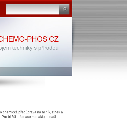
jení techniky s přírodou
ko chemická předúprava na hliník, zinek a
ro bližší infomace kontaktujte naši