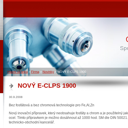
Spo
Hlavní stránka
>
Firma
>
Novinky
>
NOVÝ E-CLPS 1900
NOVÝ E-CLPS 1900
30.9.2008
Bez fosfátová a bez chromová technologie pro Fe,Al,Zn
Nový inovační přípravek, který neobsahuje fosfáty a chrom a je použitelný ja
ocel. Tímto přípravkem je možno dosáhnout až 1000 hod. SM dle DIN 50021. P
technicko-obchodní kancelář.