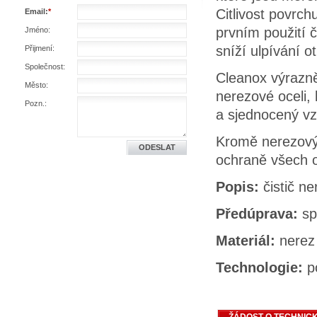
Citlivost povrc
Email:
*
prvním použití 
Jméno:
sníží ulpívání o
Přijmení:
Společnost:
Cleanox výrazně 
Město:
nerezové oceli,
Pozn.:
a sjednocený vz
Kromě nerezovýc
ochraně všech o
Popis:
čistič n
Předúprava:
sp
Materiál:
nerez
Technologie:
p