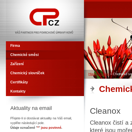
CHEMO-PHOS CZ
Firma
Chemické směsi
Zařízení
Chemický slovníček
Hlavní stránka
>
Chemické sm
Certifikáty
Chemic
Kontakty
Aktuality na email
Cleanox
Přejete-li si dostávat aktuality na Váš email,
Cleanox čistí a
vyplňte následující pole.
Údaje označené "
*
"
jsou povinné
.
které jsou moře